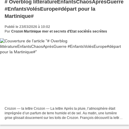
# Overblog littératureEnfantsChaosAprèsGuerre
#EnfantsVolésEurope#départ pour la
Martinique#
Publié le 23/03/2026 à 10:02
Par
Crozon Martinique mer et secrets d'Etat sociétés secrètes
Crozon — la lettre Crozon — La lettre Après la pluie, l’atmosphère était
imprégnée d’un parfum de terre humide et de sel. Au matin, une lumière
grise glissait doucement sur les toits de Crozon. François découvrit la lettre
posée sur la table, à côté d’une...