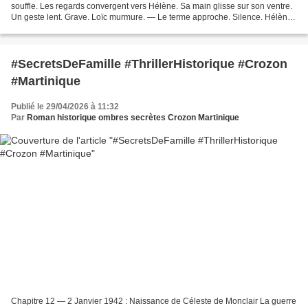
souffle. Les regards convergent vers Hélène. Sa main glisse sur son ventre.
Un geste lent. Grave. Loïc murmure. — Le terme approche. Silence. Hélène
relève le menton. — Oui. François...
#SecretsDeFamille #ThrillerHistorique #Crozon
#Martinique
Publié le 29/04/2026 à 11:32
Par
Roman historique ombres secrètes Crozon Martinique
Chapitre 12 — 2 Janvier 1942 : Naissance de Céleste de Monclair La guerre