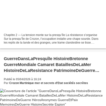
Chapitre 2 — La tension monte sur la presqu’île La résistance s’organise
Sur la presqu’île de Crozon, l’occupation installe une chape sourde. Dans
les replis de la lande et des granges, une trame clandestine se tisse.
François, Hélène, Margot, Loïc, Roselyne,...
GuerreDansLaPresquîle HistoireBretonne
GuerreMondiale Camaret BataillesDeLaMer
HistoireDeLaResistance PatrimoineDeGuerre
HérosAnonymes GuerreEtPaix
Publié le 05/04/2026 à 16:24
MemoiresDeGuerre HistoireSecrète Espion
Par
Crozon Martinique mer et secrets d'Etat sociétés secrètes