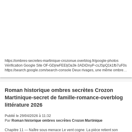
https://ombres-secretes-martinique-crozonue.overblog.fr/google-photos
Vérification Google Site OF-GDjrwFEEljOa3k-3ADiDnyP-csJSpQ1k1fb7uF0s
https://search.google.com/search-console Deux rivages, une même ombre
(Crozon & Martinique, 1950–1962) La nuit tombe...
Roman historique ombres secrètes Crozon
Martinique-secret de famille-romance-overblog
littérature 2026
Publié le 29/04/2026 à 11:32
Par
Roman historique ombres secrètes Crozon Martinique
Chapitre 11 — Naître sous menace Le vent cogne. La pièce retient son