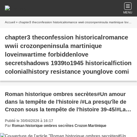
MENU
Accueil
» chapter3 theconfession historicalromance wwii crozonpeninsula martinique loveinwartime forbiddenlove secretshadows 1939to1945 historicalfiction colonialhistory resistance younglove comi
chapter3 theconfession historicalromance
wwii crozonpeninsula martinique
loveinwartime forbiddenlove
secretshadows 1939to1945 historicalfiction
colonialhistory resistance younglove comi
Roman historique ombres secrètes#Un amour
dans la tempête de l'histoire /#La presqu'île de
Crozon sous la tempête de l'histoire 39-45/#La
Martinique 39-45/
Publié le 30/04/2026 à 16:17
Par
Roman historique ombres secrètes Crozon Martinique