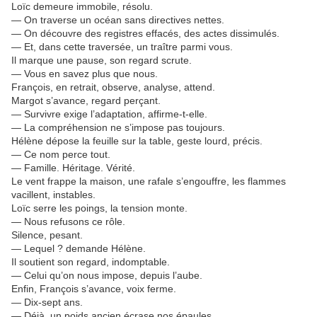
Loïc demeure immobile, résolu.
— On traverse un océan sans directives nettes.
— On découvre des registres effacés, des actes dissimulés.
— Et, dans cette traversée, un traître parmi vous.
Il marque une pause, son regard scrute.
— Vous en savez plus que nous.
François, en retrait, observe, analyse, attend.
Margot s’avance, regard perçant.
— Survivre exige l’adaptation, affirme-t-elle.
— La compréhension ne s’impose pas toujours.
Hélène dépose la feuille sur la table, geste lourd, précis.
— Ce nom perce tout.
— Famille. Héritage. Vérité.
Le vent frappe la maison, une rafale s’engouffre, les flammes
vacillent, instables.
Loïc serre les poings, la tension monte.
— Nous refusons ce rôle.
Silence, pesant.
— Lequel ? demande Hélène.
Il soutient son regard, indomptable.
— Celui qu’on nous impose, depuis l’aube.
Enfin, François s’avance, voix ferme.
— Dix-sept ans.
— Déjà, un poids ancien écrase nos épaules.