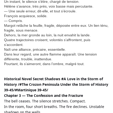
Un instant, le silence s’étire, chargé de tension.
Hélène s’avance, très près, voix basse mais percutante.
— Une seule erreur, dit-elle, et tout s’écroule.
François acquiesce, solide.
— Compris.
Margot relâche la feuille, fragile, déposée entre eux. Un lien ténu,
fragile, sous menace.
Dehors, la mer gronde au loin, la nuit envahit la lande.
Quatre trajectoires croisent, volontés s’affrontent, puis
s’accordent.
Naît une alliance, précaire, essentielle.
Dans leur regard, une autre flamme apparaît. Une tension
différente, trouble, inattendue.
Pourtant, ils s’aimeront, dans l’ombre, malgré tout.
Historical Novel Secret Shadows #A Love in the Storm of 
History /#The Crozon Peninsula Under the Storm of History 
39-45/#Martinique 39-45/
Chapter 3 — The Confession and the Fracture
The bell ceases. The silence stretches. Compact.
In the room, four short breaths. The fire declines. Unstable 
shadows on the walls.