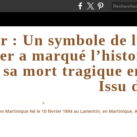
r : Un symbole de l
r a marqué l’histoi
sa mort tragique e
Issu 
n et la Martinique,
>
André Aliker : Un symbole de lutte et de ju
 en Martinique Né le 10 février 1894 au Lamentin, en Martinique, 