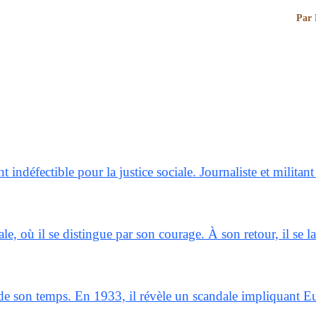
Par 
indéfectible pour la justice sociale. Journaliste et milit
e, où il se distingue par son courage. À son retour, il se l
de son temps. En 1933, il révèle un scandale impliquant Eug