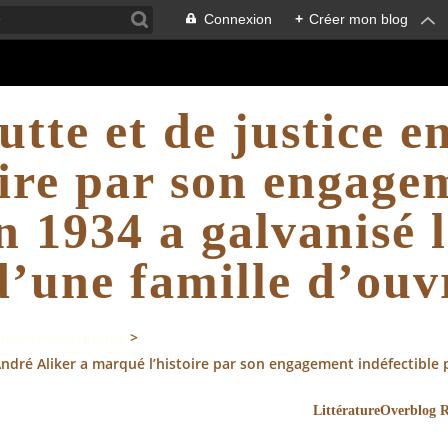
Connexion
+
Créer mon blog
utte et de justice 
re par son engagemen
n 1934 a galvanisé
d’une famille d’ouvr
stice en Martinique
>
André Aliker a marqué l’histoire par son engagement indéfectible 
LittératureOverblog 