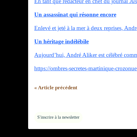
En tant que rédacteur en chef du journal
Jus
Un assassinat qui résonne encore
Enlevé et jeté à la mer à deux reprises, And
Un héritage indélébile
Aujourd’hui, André Aliker est célébré comme 
https://ombres-secretes-martinique-crozonue
« Article précédent
S'inscrire à la newsletter