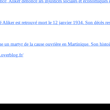
tice
, Aliker dénonce les injustices sociales et économiques 
ré Aliker est retrouvé mort le 12 janvier 1934. Son décès re
un martyr de la cause ouvrière en Martinique. Son histoire 
.overblog.fr/