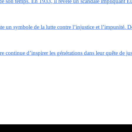
de son temps. En 1933, il révèle un scandale impliquant Eug
ste un symbole de la lutte contre l’injustice et l’impunité
continue d’inspirer les générations dans leur quête de just