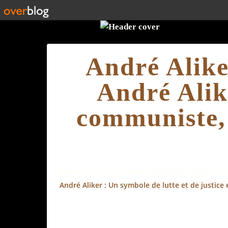
André Alike
André Alike
communiste, 
Ombres Secrètes : Roman Historique Entre Crozo
André Aliker : Un symbole de lutte et de justice