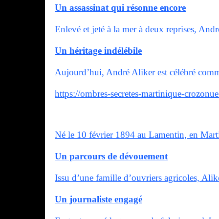
Un assassinat qui résonne encore
Enlevé et jeté à la mer à deux reprises, And
Un héritage indélébile
Aujourd’hui, André Aliker est célébré comme 
https://ombres-secretes-martinique-crozonue
Né le 10 février 1894 au Lamentin, en Marti
Un parcours de dévouement
Issu d’une famille d’ouvriers agricoles, Ali
Un journaliste engagé