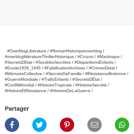
#OverblogLitterature / #RomanHistoriqueoverblog /
#overbloglittératureThrillerHistorique / #Crozon / #Martinique /
#SecretsDEtat / #SociétésSecrètes / #DisparitionsEnfants /
#Exode1939_1945 / #FalsificationArchives / #CrimesDetat /
#MémoireCollective / #SecretsDeFamille / #RésistanceBretonne /
#GuerreMondiale / #TraficEnfants / #SecretsDÉtat /
#ConflitMondial / #HistoireTropicale / #HistoireSecrèté /
#HistoireEtRésistance / #HistoireDeLaGuerre /
Partager