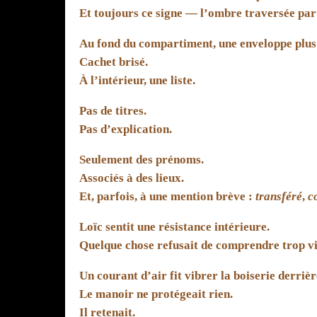
Et toujours ce signe — l’ombre traversée par 
Au fond du compartiment, une enveloppe plus 
Cachet brisé.
À l’intérieur, une liste.
Pas de titres.
Pas d’explication.
Seulement des prénoms.
Associés à des lieux.
Et, parfois, à une mention brève :
transféré
,
c
Loïc sentit une résistance intérieure.
Quelque chose refusait de comprendre trop vi
Un courant d’air fit vibrer la boiserie derrière
Le manoir ne protégeait rien.
Il retenait.