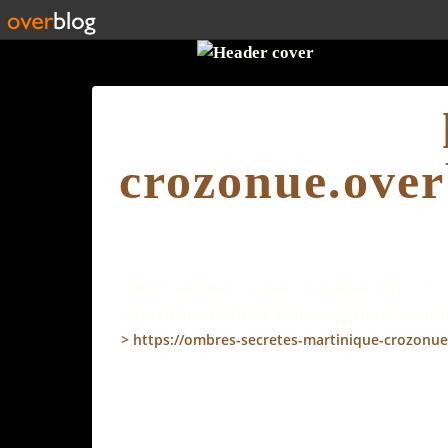
crozonue.over
Ombres Secrètes : Roman Historique Entre Crozo
: #LesEnfantsDuChaos #OmbresSecretes #Martin
>
https://ombres-secretes-martinique-crozonue