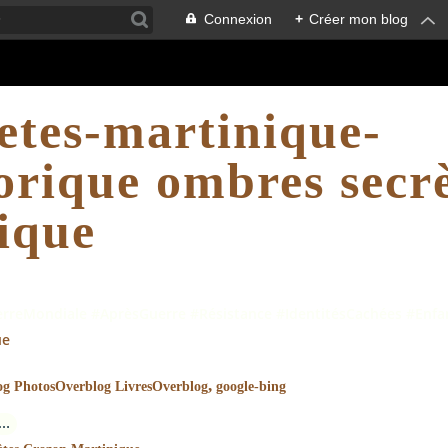
Connexion
+
Créer mon blog
etes-martinique-
orique ombres secr
ique
erreMondiale #AprèsGuerre #Résistance #IdentitésCachées #Enfa
ue
,
og PhotosOverblog LivresOverblog
google-bing
…