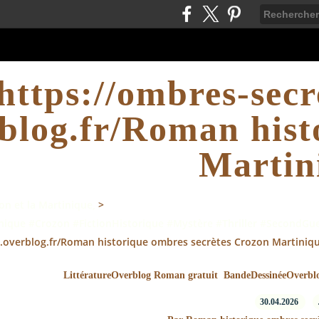
https://ombres-secr
blog.fr/Roman hist
Martin
n et la Martinique,
>
ique #Crozon #FictionHistorique #Mystère #Thriller #SecondGu
.overblog.fr/Roman historique ombres secrètes Crozon Martiniq
LittératureOverblog Roman gratuit BandeDessinéeOverbl
30.04.2026