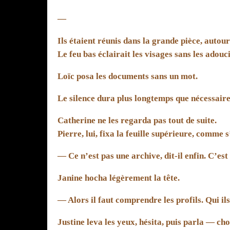
—
Ils étaient réunis dans la grande pièce, autou
Le feu bas éclairait les visages sans les adouci
Loïc posa les documents sans un mot.
Le silence dura plus longtemps que nécessaire
Catherine ne les regarda pas tout de suite.
Pierre, lui, fixa la feuille supérieure, comme 
— Ce n’est pas une archive, dit-il enfin. C’est
Janine hocha légèrement la tête.
— Alors il faut comprendre les profils. Qui ils
Justine leva les yeux, hésita, puis parla — cho