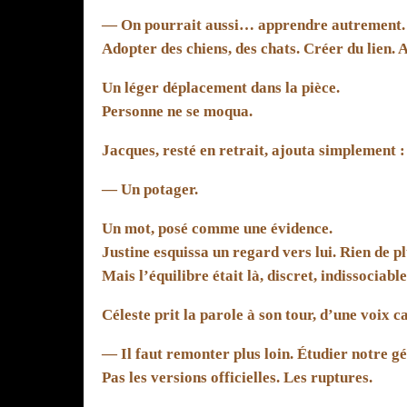
— On pourrait aussi… apprendre autrement. 
Adopter des chiens, des chats. Créer du lien. 
Un léger déplacement dans la pièce.
Personne ne se moqua.
Jacques, resté en retrait, ajouta simplement :
— Un potager.
Un mot, posé comme une évidence.
Justine esquissa un regard vers lui. Rien de pl
Mais l’équilibre était là, discret, indissociable
Céleste prit la parole à son tour, d’une voix c
— Il faut remonter plus loin. Étudier notre g
Pas les versions officielles. Les ruptures.