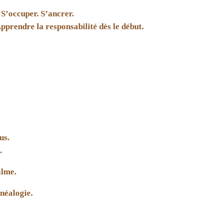
S’occuper. S’ancrer.
Apprendre la responsabilité dès le début.
us.
.
alme.
énéalogie.