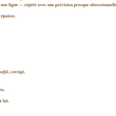
une ligne — répété avec une précision presque obsessionnelle
épaisse.
onfié
,
corrigé
.
te.
 lui.