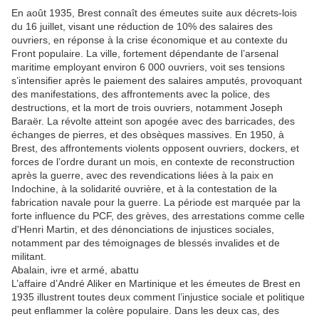
En août 1935, Brest connaît des émeutes suite aux décrets-lois
du 16 juillet, visant une réduction de 10% des salaires des
ouvriers, en réponse à la crise économique et au contexte du
Front populaire. La ville, fortement dépendante de l’arsenal
maritime employant environ 6 000 ouvriers, voit ses tensions
s’intensifier après le paiement des salaires amputés, provoquant
des manifestations, des affrontements avec la police, des
destructions, et la mort de trois ouvriers, notamment Joseph
Baraër. La révolte atteint son apogée avec des barricades, des
échanges de pierres, et des obsèques massives. En 1950, à
Brest, des affrontements violents opposent ouvriers, dockers, et
forces de l’ordre durant un mois, en contexte de reconstruction
après la guerre, avec des revendications liées à la paix en
Indochine, à la solidarité ouvrière, et à la contestation de la
fabrication navale pour la guerre. La période est marquée par la
forte influence du PCF, des grèves, des arrestations comme celle
d'Henri Martin, et des dénonciations de injustices sociales,
notamment par des témoignages de blessés invalides et de
militant.
Abalain, ivre et armé, abattu
L’affaire d’André Aliker en Martinique et les émeutes de Brest en
1935 illustrent toutes deux comment l’injustice sociale et politique
peut enflammer la colère populaire. Dans les deux cas, des