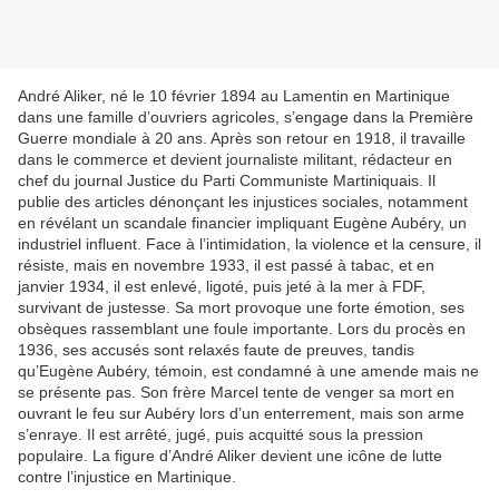
André Aliker, né le 10 février 1894 au Lamentin en Martinique
dans une famille d’ouvriers agricoles, s’engage dans la Première
Guerre mondiale à 20 ans. Après son retour en 1918, il travaille
dans le commerce et devient journaliste militant, rédacteur en
chef du journal Justice du Parti Communiste Martiniquais. Il
publie des articles dénonçant les injustices sociales, notamment
en révélant un scandale financier impliquant Eugène Aubéry, un
industriel influent. Face à l’intimidation, la violence et la censure, il
résiste, mais en novembre 1933, il est passé à tabac, et en
janvier 1934, il est enlevé, ligoté, puis jeté à la mer à FDF,
survivant de justesse. Sa mort provoque une forte émotion, ses
obsèques rassemblant une foule importante. Lors du procès en
1936, ses accusés sont relaxés faute de preuves, tandis
qu’Eugène Aubéry, témoin, est condamné à une amende mais ne
se présente pas. Son frère Marcel tente de venger sa mort en
ouvrant le feu sur Aubéry lors d’un enterrement, mais son arme
s’enraye. Il est arrêté, jugé, puis acquitté sous la pression
populaire. La figure d’André Aliker devient une icône de lutte
contre l’injustice en Martinique.